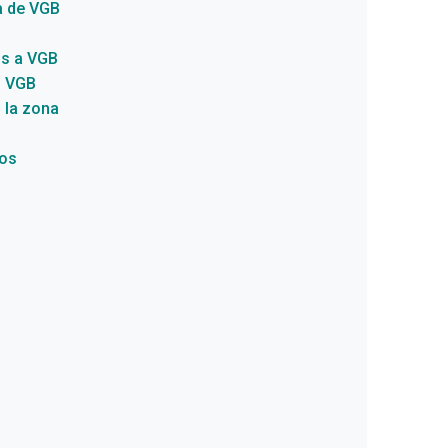
a de VGB
s a VGB
n VGB
 la zona
eos