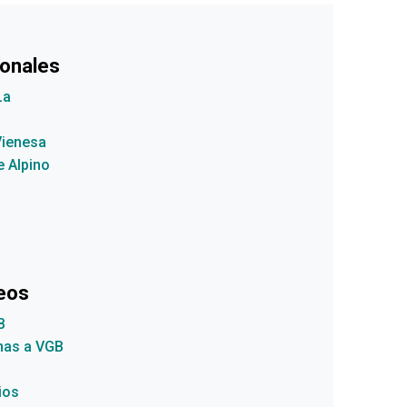
ionales
La
Vienesa
e Alpino
teos
B
anas a VGB
ios